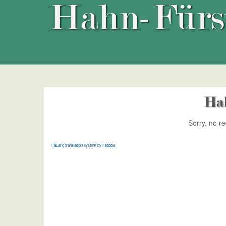
Sorry, no r
FaLang translation system by Faboba