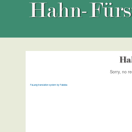
Sorry, no r
FaLang translation system by Faboba