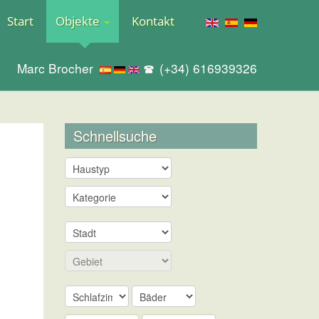
Start
Objekte
Kontakt
Marc Brocher
(+34) 616939326
Schnellsuche