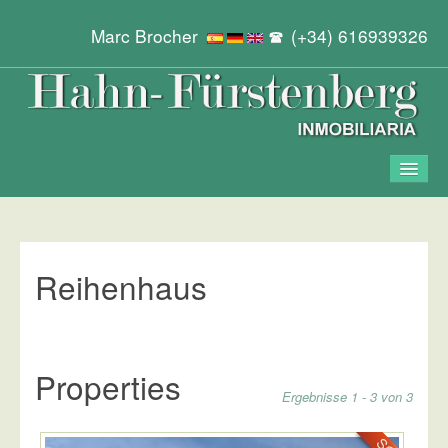
Marc Brocher
(+34) 616939326
Start
Objekte
Reihenhaus
Kontakt
Properties
Ergebnisse 1 - 3 von 3