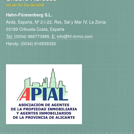
wo wir für Sie da sind!
Hahn-Fürstenberg S.L.
Avda. España, Nº 2-I-22, Res. Sal y Mar IV, La Zenia
03189 Orihuela Costa, España
Tel:
(0034) 966773985,
E:
info@hf-immo.com
Handy: (0034) 616939326