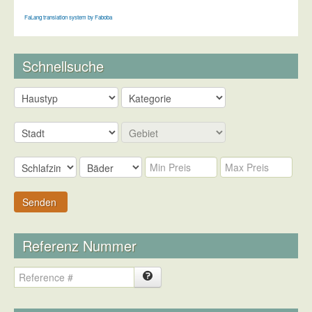
FaLang translation system by Faboba
Schnellsuche
Senden
Referenz Nummer