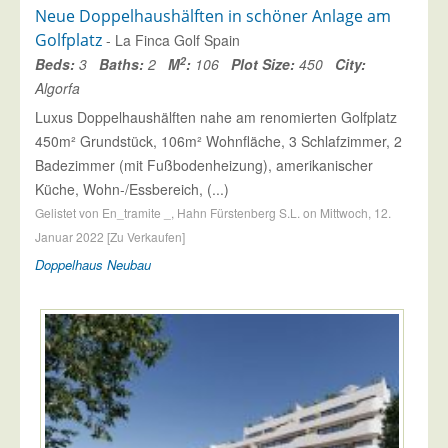
Neue Doppelhaushälften in schöner Anlage am
Golfplatz
- La Finca Golf Spain
2
Beds:
3
Baths:
2
M
:
106
Plot Size:
450
City:
Algorfa
Luxus Doppelhaushälften nahe am renomierten Golfplatz
450m² Grundstück, 106m² Wohnfläche, 3 Schlafzimmer, 2
Badezimmer (mit Fußbodenheizung), amerikanischer
Küche, Wohn-/Essbereich, (...)
Gelistet von En_tramite _, Hahn Fürstenberg S.L. on Mittwoch, 12.
Januar 2022 [Zu Verkaufen]
Doppelhaus
Neubau