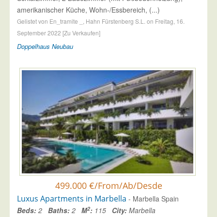
amerikanischer Küche, Wohn-/Essbereich, (...)
Gelistet von En_tramite _, Hahn Fürstenberg S.L. on Freitag, 16.
September 2022 [Zu Verkaufen]
Doppelhaus
Neubau
499.000 €/From/Ab/Desde
Luxus Apartments in Marbella
- Marbella Spain
2
Beds:
2
Baths:
2
M
:
115
City:
Marbella