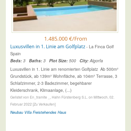
1.485.000 €/From
Luxusvillen in 1. Linie am Golfplatz
- La Finca Golf
Spain
Beds:
3
Baths:
3
Plot Size:
500
City:
Algorfa
Luxusvillen in 1. Linie am renomierten Golfplatz Ab 500m²
Grundstück, ab 139m² Wohnfläche, ab 104m² Terrasse, 3
Schlafzimmer, 2-3 Badezimmer, begehbarer
Kleiderschrank, Klimaanlage, (...)
Gelistet von En_tramite _, Hahn Fürstenberg S.L. on Mittwoch, 02.
Februar 2022 [Zu Verkaufen]
Neubau
Villa
Freistehendes Haus