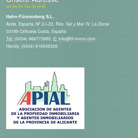
wo wir für Sie da sind!
Hahn-Fürstenberg S.L.
Avda. España, Nº 2-I-22, Res. Sal y Mar IV, La Zenia
03189 Orihuela Costa, España
Tel:
(0034) 966773985,
E:
info@hf-immo.com
Handy: (0034) 616939326