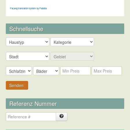
FaLang translation system by Faboba
Schnellsuche
Senden
Referenz Nummer