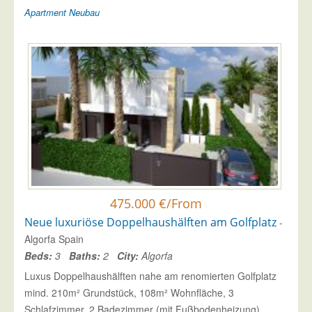
Apartment
Neubau
475.000 €/From
Neue luxuriöse Doppelhaushälften am Golfplatz
-
Algorfa Spain
Beds:
3
Baths:
2
City:
Algorfa
Luxus Doppelhaushälften nahe am renomierten Golfplatz
mind. 210m² Grundstück, 108m² Wohnfläche, 3
Schlafzimmer, 2 Badezimmer (mit Fußbodenheizung),