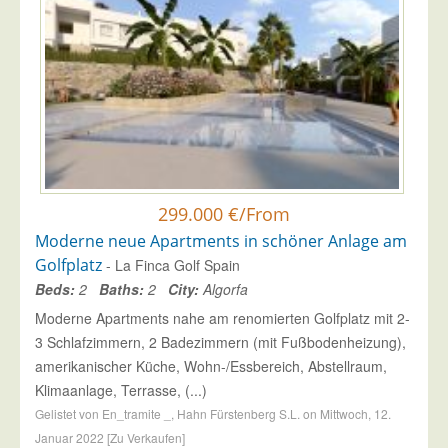
299.000 €/From
Moderne neue Apartments in schöner Anlage am
Golfplatz
- La Finca Golf Spain
Beds:
2
Baths:
2
City:
Algorfa
Moderne Apartments nahe am renomierten Golfplatz mit 2-
3 Schlafzimmern, 2 Badezimmern (mit Fußbodenheizung),
amerikanischer Küche, Wohn-/Essbereich, Abstellraum,
Klimaanlage, Terrasse, (...)
Gelistet von En_tramite _, Hahn Fürstenberg S.L. on Mittwoch, 12.
Januar 2022 [Zu Verkaufen]