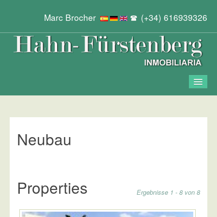
Marc Brocher
(+34) 616939326
Start
Objekte
Neubau
Kontakt
Properties
Ergebnisse 1 - 8 von 8