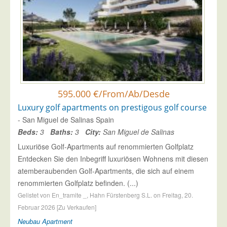
595.000 €/From/Ab/Desde
Luxury golf apartments on prestigous golf course
- San Miguel de Salinas Spain
Beds:
3
Baths:
3
City:
San Miguel de Salinas
Luxuriöse Golf-Apartments auf renommierten Golfplatz
Entdecken Sie den Inbegriff luxuriösen Wohnens mit diesen
atemberaubenden Golf-Apartments, die sich auf einem
renommierten Golfplatz befinden. (...)
Gelistet von En_tramite _, Hahn Fürstenberg S.L. on Freitag, 20.
Februar 2026 [Zu Verkaufen]
Neubau
Apartment